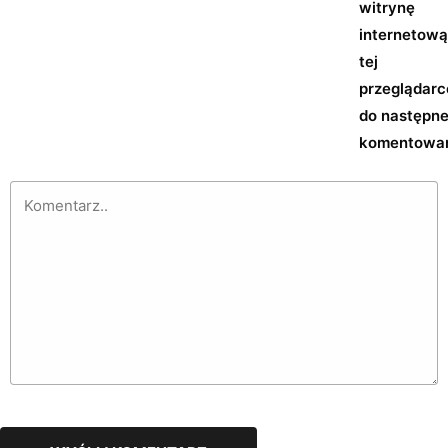
witrynę
internetow
tej
przeglądarc
do następn
komentowan