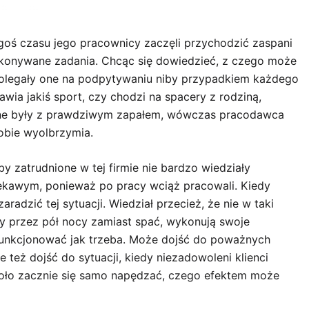
goś czasu jego pracownicy zaczęli przychodzić zaspani
konywane zadania. Chcąc się dowiedzieć, z czego może
 Polegały one na podpytywaniu niby przypadkiem każdego
wia jakiś sport, czy chodzi na spacery z rodziną,
elane były z prawdziwym zapałem, wówczas pracodawca
obie wyolbrzymia.
y zatrudnione w tej firmie nie bardzo wiedziały
ekawym, ponieważ po pracy wciąż pracowali. Kiedy
aradzić tej sytuacji. Wiedział przecież, że nie w taki
y przez pół nocy zamiast spać, wykonują swoje
 funkcjonować jak trzeba. Może dojść do poważnych
 też dojść do sytuacji, kiedy niezadowoleni klienci
Koło zacznie się samo napędzać, czego efektem może