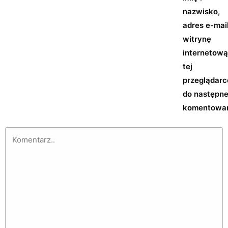
nazwisko,
adres e-mail
witrynę
internetow
tej
przeglądarc
do następn
komentowan