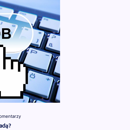
komentarzy
sadą?