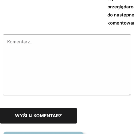
przeglądarc
do następn
komentowan