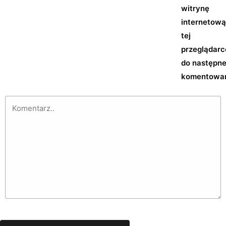
witrynę
internetow
tej
przeglądarc
do następn
komentowan