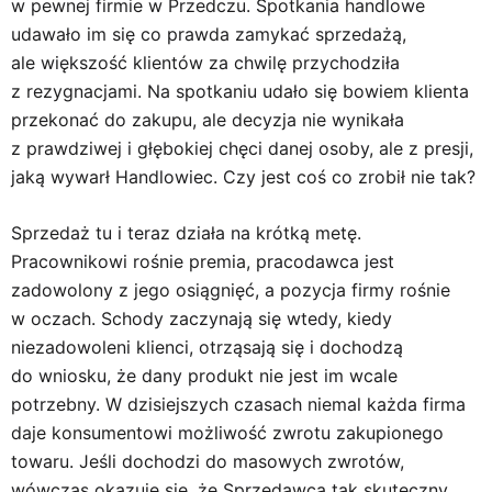
w pewnej firmie w Przedczu. Spotkania handlowe
udawało im się co prawda zamykać sprzedażą,
ale większość klientów za chwilę przychodziła
z rezygnacjami. Na spotkaniu udało się bowiem klienta
przekonać do zakupu, ale decyzja nie wynikała
z prawdziwej i głębokiej chęci danej osoby, ale z presji,
jaką wywarł Handlowiec. Czy jest coś co zrobił nie tak?
Sprzedaż tu i teraz działa na krótką metę.
Pracownikowi rośnie premia, pracodawca jest
zadowolony z jego osiągnięć, a pozycja firmy rośnie
w oczach. Schody zaczynają się wtedy, kiedy
niezadowoleni klienci, otrząsają się i dochodzą
do wniosku, że dany produkt nie jest im wcale
potrzebny. W dzisiejszych czasach niemal każda firma
daje konsumentowi możliwość zwrotu zakupionego
towaru. Jeśli dochodzi do masowych zwrotów,
wówczas okazuje się, że Sprzedawca tak skuteczny