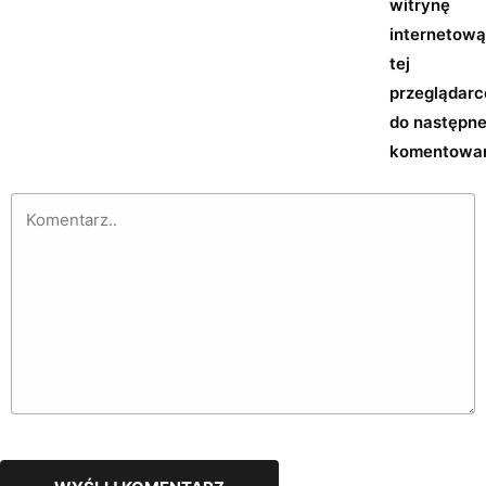
witrynę
internetow
tej
przeglądarc
do następn
komentowan