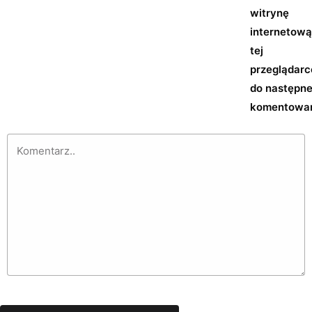
witrynę
internetow
tej
przeglądarc
do następn
komentowan