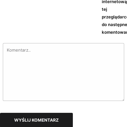
internetow
tej
przeglądarc
do następn
komentowan